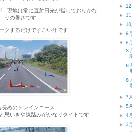
►
1
が、現地は常に直射日光が指しておりかな
►
1
りの暑さです
►
1
ークするだけですごい汗です
►
9
▼
8
８
８
８
►
7
►
5
も長めのトレインコース
と思いきや線踏みがかなりタイトです
►
4
►
3