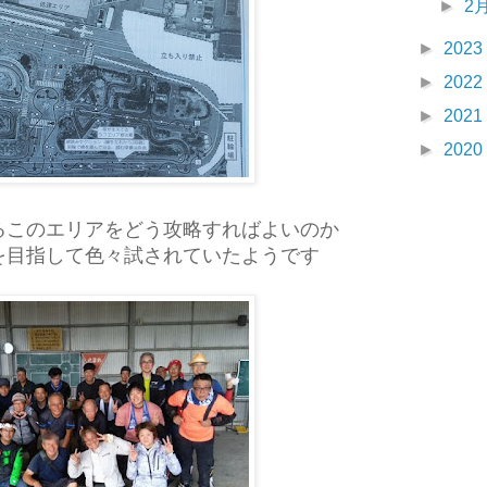
►
2
►
2023
►
2022
►
2021
►
2020
るこのエリアをどう攻略すればよいのか
を目指して色々試されていたようです