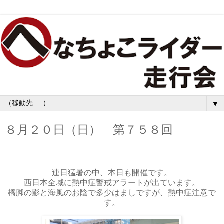
▼
８月２０日（日） 第７５８回
連日猛暑の中、本日も開催です。
西日本全域に熱中症警戒アラートが出ています。
橋脚の影と海風のお陰で多少はましですが、熱中症注意で
す。