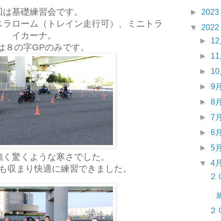
回は基礎練習会です。
►
2023
スラローム（トレイン走行可）、ミニトラ
▼
2022
イカーナ。
►
1
は８の字GPのみです。
►
1
►
1
►
9
►
8
►
7
►
6
►
5
強く驚くような寒さでした。
▼
4
も収まり快適に練習できました。
２
２